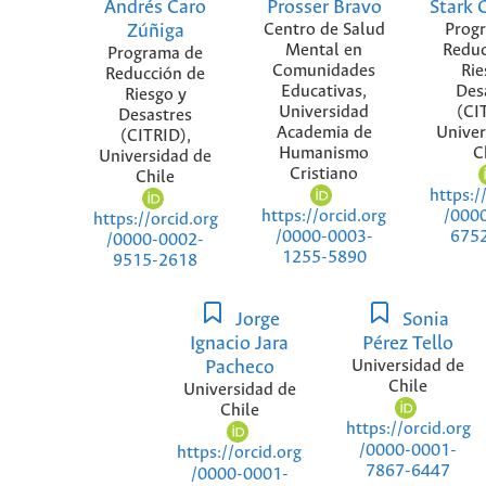
Andrés Caro
Prosser Bravo
Stark 
Zúñiga
Centro de Salud
Prog
Mental en
Reduc
Programa de
Comunidades
Rie
Reducción de
Educativas,
Des
Riesgo y
Universidad
(CI
Desastres
Academia de
Univer
(CITRID),
Humanismo
C
Universidad de
Cristiano
Chile
https:/
https://orcid.org
/000
https://orcid.org
/0000-0003-
675
/0000-0002-
1255-5890
9515-2618
Jorge
Sonia
Ignacio Jara
Pérez Tello
Pacheco
Universidad de
Chile
Universidad de
Chile
https://orcid.org
/0000-0001-
https://orcid.org
7867-6447
/0000-0001-