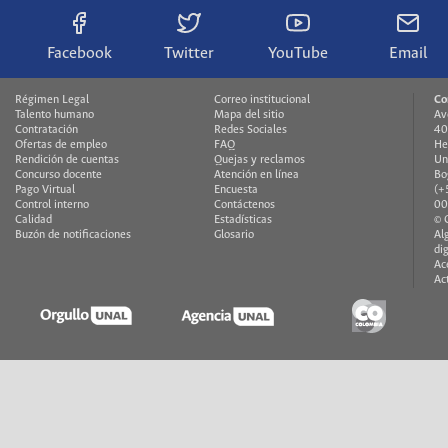
Facebook
Twitter
YouTube
Email
Régimen Legal
Correo institucional
Co
Talento humano
Mapa del sitio
Av
Contratación
Redes Sociales
40
Ofertas de empleo
FAQ
He
Rendición de cuentas
Quejas y reclamos
Un
Concurso docente
Atención en línea
Bo
Pago Virtual
Encuesta
(+
Control interno
Contáctenos
00
Calidad
Estadísticas
© 
Buzón de notificaciones
Glosario
Al
di
Ac
Ac