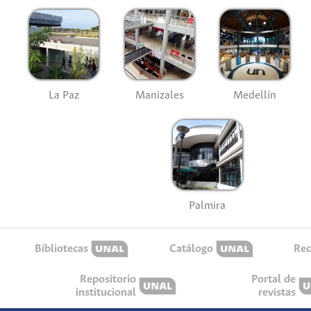
La Paz
Manizales
Medellín
Palmira
Bibliotecas
Catálogo
Rec
Repositorio
Portal de
institucional
revistas