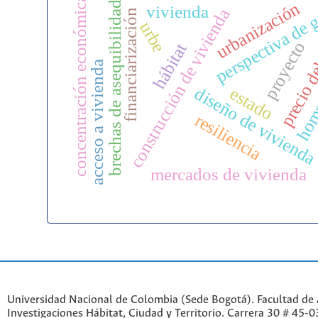
perspectiva de 
concentración económica
urbanización
brechas de asequibilidad
vivienda
construcción de vivienda
financiarización
urbe
precio d
proyecto
hábitat
hom
acceso a vivienda
diseño de viviend
estado
resiliencia
mercados de vivienda
Universidad Nacional de Colombia (Sede Bogotá). Facultad de A
Investigaciones Hábitat, Ciudad y Territorio. Carrera 30 # 45-