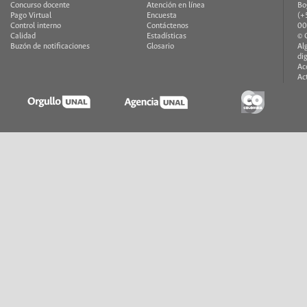
Concurso docente
Atención en línea
Bo
Pago Virtual
Encuesta
(+
Control interno
Contáctenos
00
Calidad
Estadísticas
© 
Buzón de notificaciones
Glosario
Al
di
Ac
Ac