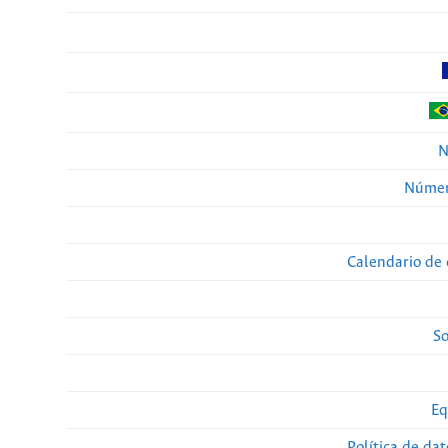
N
Númer
Calendario de 
So
Eq
Política de da