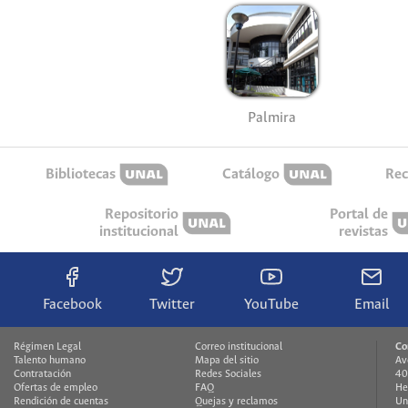
Palmira
Bibliotecas
Catálogo
Rec
Repositorio
Portal de
institucional
revistas
Facebook
Twitter
YouTube
Email
Régimen Legal
Correo institucional
Co
Talento humano
Mapa del sitio
Av
Contratación
Redes Sociales
40
Ofertas de empleo
FAQ
He
Rendición de cuentas
Quejas y reclamos
Un