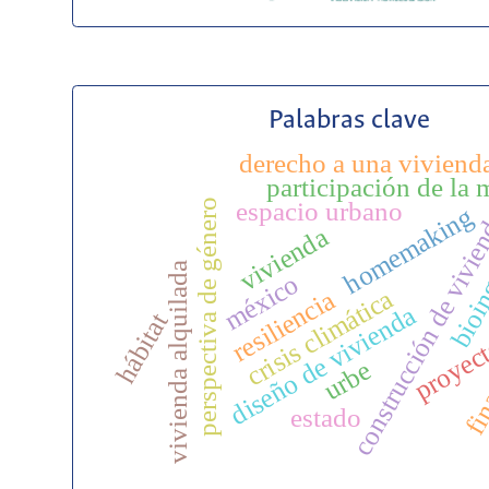
Palabras clave
derecho a una viviend
participación de la 
perspectiva de género
espacio urbano
homemaking
construcción de vivi
bioin
vivienda
vivienda alquilada
méxico
fina
crisis climática
resiliencia
diseño de vivienda
hábitat
proyec
urbe
estado