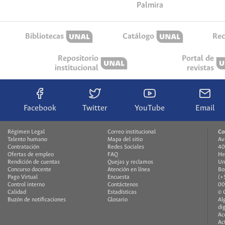
Palmira
Bibliotecas
Catálogo
Rec
Repositorio
Portal de
institucional
revistas
Facebook
Twitter
YouTube
Email
Régimen Legal
Correo institucional
Co
Talento humano
Mapa del sitio
Av
Contratación
Redes Sociales
40
Ofertas de empleo
FAQ
He
Rendición de cuentas
Quejas y reclamos
Un
Concurso docente
Atención en línea
Bo
Pago Virtual
Encuesta
(+
Control interno
Contáctenos
00
Calidad
Estadísticas
© 
Buzón de notificaciones
Glosario
Al
di
Ac
Ac