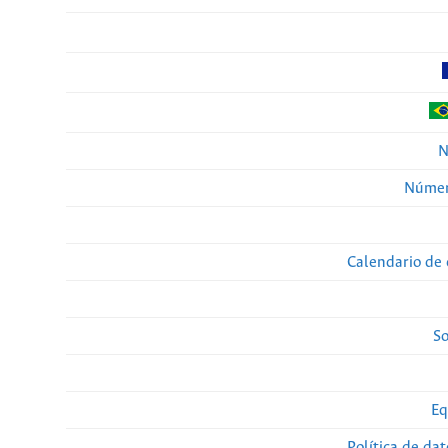
N
Númer
Calendario de 
So
Eq
Política de da