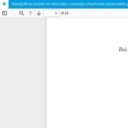
Hipergráficas simples no mezcladas, complejos simpliciales escalonables y