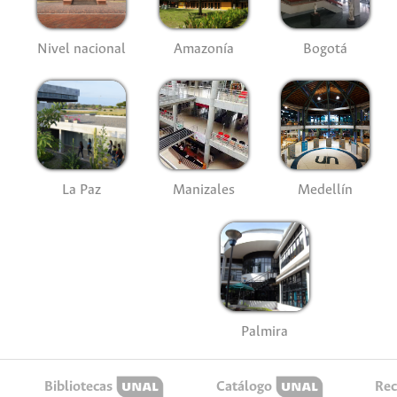
Nivel nacional
Amazonía
Bogotá
La Paz
Manizales
Medellín
Palmira
Bibliotecas
Catálogo
Rec