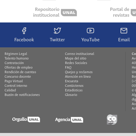
Repositorio
Portal de
institucional
revistas
Facebook
Twitter
YouTube
Email
Régimen Legal
Correo institucional
Co
Talento humano
Mapa del sitio
Av
Contratación
Redes Sociales
40
Ofertas de empleo
FAQ
He
Rendición de cuentas
Quejas y reclamos
Un
Concurso docente
Atención en línea
Bo
Pago Virtual
Encuesta
(+
Control interno
Contáctenos
00
Calidad
Estadísticas
© 
Buzón de notificaciones
Glosario
Al
di
Ac
Ac