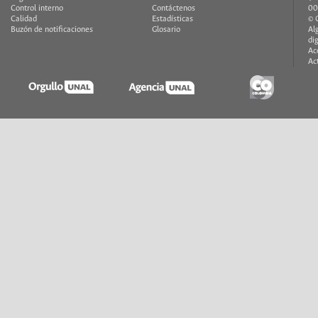
Control interno
Contáctenos
00
Calidad
Estadísticas
© 
Buzón de notificaciones
Glosario
Al
di
Ac
Ac