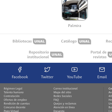
Palmira
Bibliotecas
Catálogo
Rec
Repositorio
Portal de
institucional
revistas
Facebook
Twitter
YouTube
Email
Régimen Legal
Correo institucional
Co
Talento humano
Mapa del sitio
Av
Contratación
Redes Sociales
40
Ofertas de empleo
FAQ
He
Rendición de cuentas
Quejas y reclamos
Un
Concurso docente
Atención en línea
Bo
Pago Virtual
Encuesta
(+