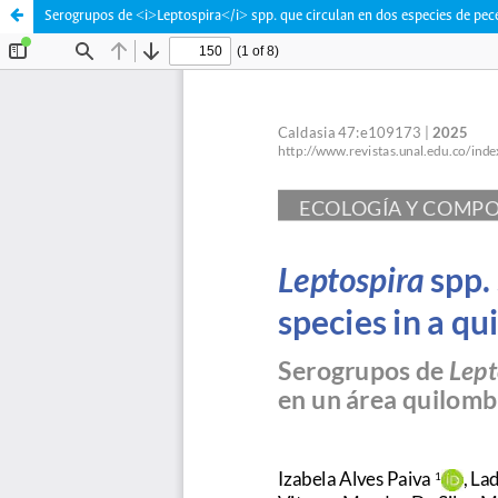
Serogrupos de <i>Leptospira</i> spp. que circulan en dos especies de pec