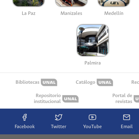
La Paz
Manizales
Medellín
Palmira
Bibliotecas
Catálogo
Rec
Repositorio
Portal de
institucional
revistas
Facebook
Twitter
YouTube
Email