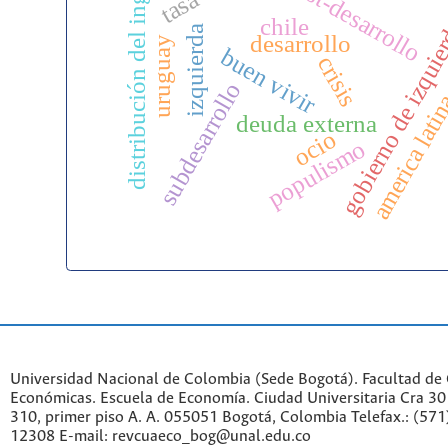
distribución del ingreso
post-desarrollo
chile
gobierno de izqui
izquierda
desarrollo
uruguay
buen vivir
crisis
subdesarrollo
america lati
deuda externa
ocio
populismo
Universidad Nacional de Colombia (Sede Bogotá). Facultad de 
Económicas. Escuela de Economía.
Ciudad Universitaria Cra 30 
310, primer piso A. A. 055051 Bogotá, Colombia Telefax.: (571
12308 E-mail: revcuaeco_bog@unal.edu.co