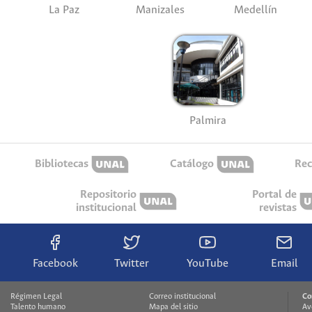
La Paz
Manizales
Medellín
Palmira
Bibliotecas
Catálogo
Rec
Repositorio
Portal de
institucional
revistas
Facebook
Twitter
YouTube
Email
Régimen Legal
Correo institucional
Co
Talento humano
Mapa del sitio
Av