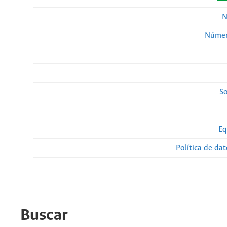
N
Númer
So
Eq
Política de da
Buscar