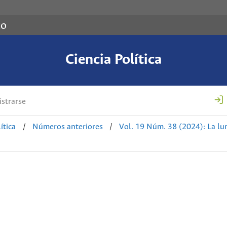
co
Ciencia Política
strarse
ítica
/
Números anteriores
/
Vol. 19 Núm. 38 (2024): La l