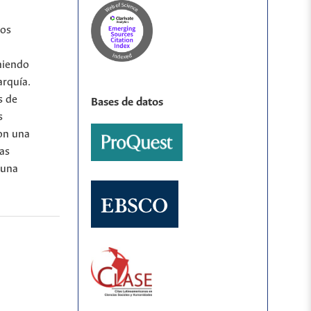
los
oniendo
arquía.
s de
Bases de datos
s
con una
Las
 una