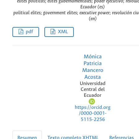
élites políticas; élites gubernamentales; poder ejecutivo; revol
Ecuador (es)
political elites; government elites; executive power; revolución 
(en)
pdf
XML
Mónica
Patricia
Mancero
Acosta
Universidad
Central del
Ecuador
https://orcid.org
/0000-0001-
5115-2256
Resumen
Texto completo XHTML
Referencias