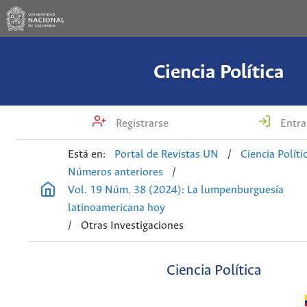
Ciencia Política
Registrarse
Entra
Está en:
Portal de Revistas UN
/
Ciencia Políti
Números anteriores
/
Vol. 19 Núm. 38 (2024): La lumpenburguesía
latinoamericana hoy
/
Otras Investigaciones
Ciencia Política