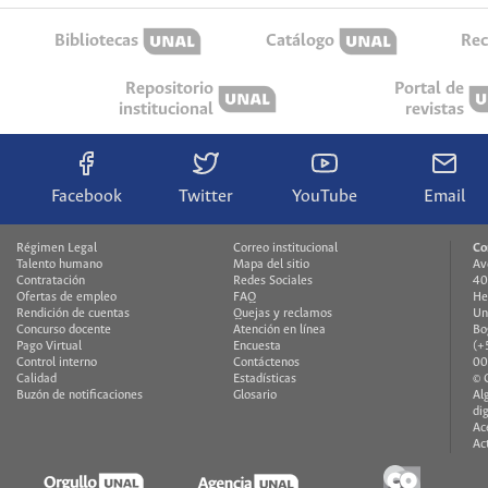
Bibliotecas
Catálogo
Rec
Repositorio
Portal de
institucional
revistas
Facebook
Twitter
YouTube
Email
Régimen Legal
Correo institucional
Co
Talento humano
Mapa del sitio
Av
Contratación
Redes Sociales
40
Ofertas de empleo
FAQ
He
Rendición de cuentas
Quejas y reclamos
Un
Concurso docente
Atención en línea
Bo
Pago Virtual
Encuesta
(+
Control interno
Contáctenos
00
Calidad
Estadísticas
© 
Buzón de notificaciones
Glosario
Al
di
Ac
Ac