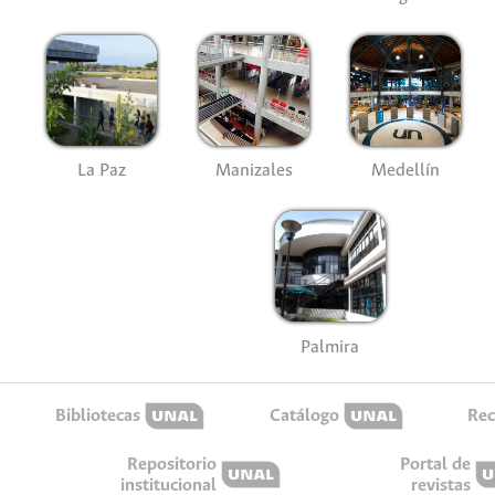
La Paz
Manizales
Medellín
Palmira
Bibliotecas
Catálogo
Rec
Repositorio
Portal de
institucional
revistas