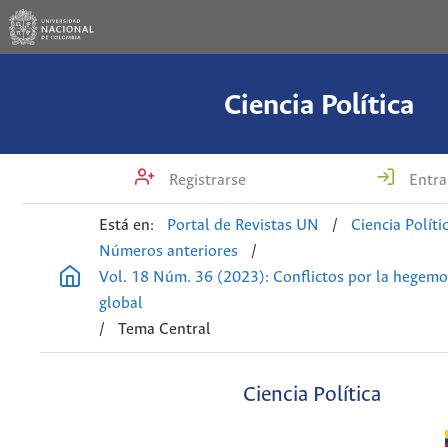
Ciencia Política
Registrarse
Entra
Está en:
Portal de Revistas UN
/
Ciencia Políti
Números anteriores
/
Vol. 18 Núm. 36 (2023): Conflictos por la hegemon
global
/
Tema Central
Ciencia Política