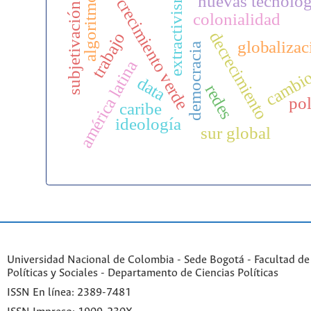
extractivismo
algoritmos
nuevas tecnolog
crecimiento verde
subjetivación
colonialidad
decrecimiento
trabajo
globalizac
cambio
democracia
américa latina
data
redes
pol
caribe
ideología
sur global
Universidad Nacional de Colombia - Sede Bogotá - Facultad de
Políticas y Sociales - Departamento de Ciencias Políticas
ISSN En línea: 2389-7481