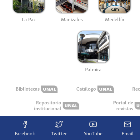
La Paz
Manizales
Medellín
Palmira
Bibliotecas
Catálogo
Rec
Repositorio
Portal de
institucional
revistas
Facebook
Twitter
YouTube
Email