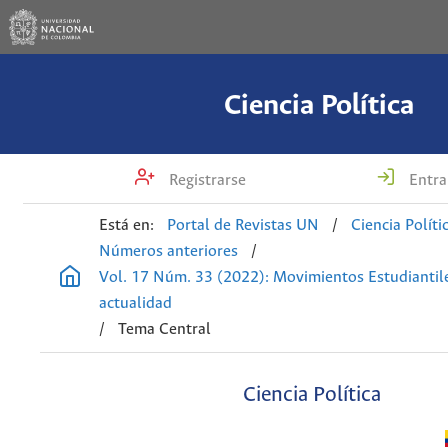
Ciencia Política
Registrarse
Entra
Está en:
Portal de Revistas UN
/
Ciencia Políti
Números anteriores
/
Vol. 17 Núm. 33 (2022): Movimientos Estudiantil
actualidad
/
Tema Central
Ciencia Política