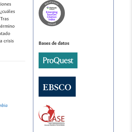
ciones
¿cuáles
 Tras
término
entado
a crisis
Bases de datos
mbia