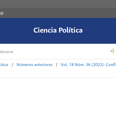
co
Ciencia Política
strarse
ítica
/
Números anteriores
/
Vol. 18 Núm. 36 (2023): Confli