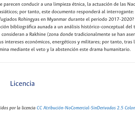
 parecen conducir a una limpieza étnica, la actuación de las Na
iáticos; por tanto, este documento responderá al interrogante: 
de refugiados Rohingyas en Myanmar durante el periodo 2017-2020?
ión bibliográfica aunada a un análisis histórico-conceptual del 
ndia consideran a Rakhine (zona donde tradicionalmente se han as
s intereses económicos, energéticos y militares; por tanto, tras l
ina mediante el veto y la abstención este drama humanitario.
Licencia
dos por la licencia
CC Atribución-NoComercial-SinDerivadas 2.5 Colo