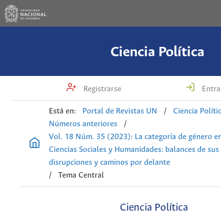
Ciencia Política
Registrarse
Entra
Está en:
Portal de Revistas UN
/
Ciencia Políti
Números anteriores
/
Vol. 18 Núm. 35 (2023): La categoría de género en
Ciencias Sociales y Humanidades: balances de sus
disrupciones y caminos por delante
/
Tema Central
Ciencia Política