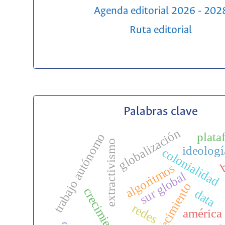
Agenda editorial 2026 - 202
Ruta editorial
Palabras clave
globalización
plata
trabajo autónomo
extractivismo
ideologí
b
colonialidad
algoritmos
sur global
c
decrecimiento
data
redes
américa 