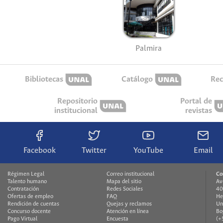
Palmira
Bibliotecas
Catálogo
Rec
Repositorio
Portal de
institucional
revistas
Facebook
Twitter
YouTube
Email
Régimen Legal
Correo institucional
Co
Talento humano
Mapa del sitio
Av
Contratación
Redes Sociales
40
Ofertas de empleo
FAQ
He
Rendición de cuentas
Quejas y reclamos
Un
Concurso docente
Atención en línea
Bo
Pago Virtual
Encuesta
(+