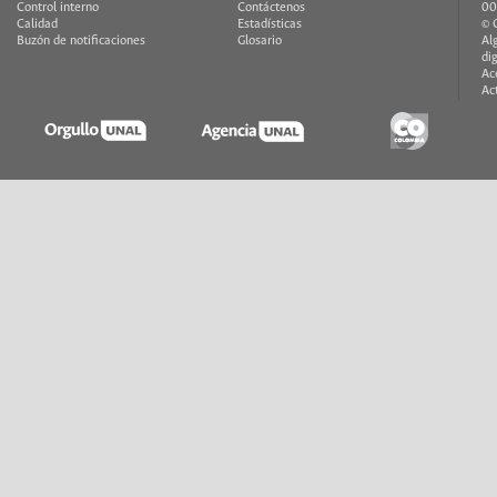
Control interno
Contáctenos
00
Calidad
Estadísticas
© 
Buzón de notificaciones
Glosario
Al
di
Ac
Ac