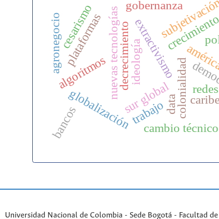
subjetivació
crecimiento
gobernanza
cesarismo
nuevas tecnologías
plataformas
agronegocio
extractivismo
decrecimiento
pol
ideología
américa
algoritmos
colonialidad
democ
sur global
redes
globalización
carib
data
trabajo
bancos
cambio técnico
Universidad Nacional de Colombia - Sede Bogotá - Facultad de