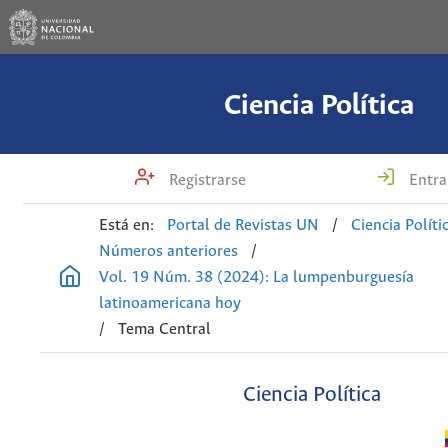
Ciencia Política
Registrarse
Entra
Está en:
Portal de Revistas UN
/
Ciencia Políti
Números anteriores
/
Vol. 19 Núm. 38 (2024): La lumpenburguesía
latinoamericana hoy
/
Tema Central
Ciencia Política