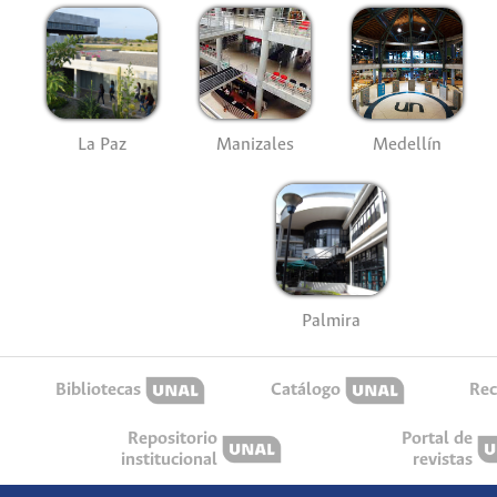
La Paz
Manizales
Medellín
Palmira
Bibliotecas
Catálogo
Rec
Repositorio
Portal de
institucional
revistas