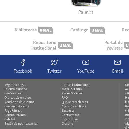
Palmira
Bibliotecas
Catálogo
Rec
Repositorio
Portal de
institucional
revistas
Facebook
Twitter
YouTube
Email
Régimen Legal
Correo institucional
Co
Talento humano
Mapa del sitio
Av
Contratación
Redes Sociales
40
Ofertas de empleo
FAQ
He
Rendición de cuentas
Quejas y reclamos
Un
Concurso docente
Atención en línea
Bo
Pago Virtual
Encuesta
(+
Control interno
Contáctenos
00
Calidad
Estadísticas
© 
Buzón de notificaciones
Glosario
Al
di