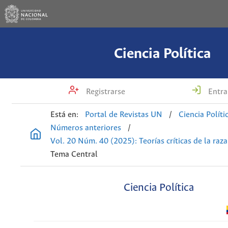
Ciencia Política
Registrarse
Entra
Está en:
Portal de Revistas UN
/
Ciencia Políti
Números anteriores
/
Vol. 20 Núm. 40 (2025): Teorías críticas de la raza
Tema Central
Ciencia Política