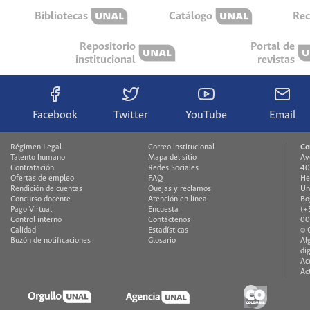
Bibliotecas
Catálogo
Rec
Repositorio
Portal de
institucional
revistas
Facebook
Twitter
YouTube
Email
Régimen Legal
Correo institucional
Co
Talento humano
Mapa del sitio
Av
Contratación
Redes Sociales
40
Ofertas de empleo
FAQ
He
Rendición de cuentas
Quejas y reclamos
Un
Concurso docente
Atención en línea
Bo
Pago Virtual
Encuesta
(+
Control interno
Contáctenos
00
Calidad
Estadísticas
© 
Buzón de notificaciones
Glosario
Al
di
Ac
Ac