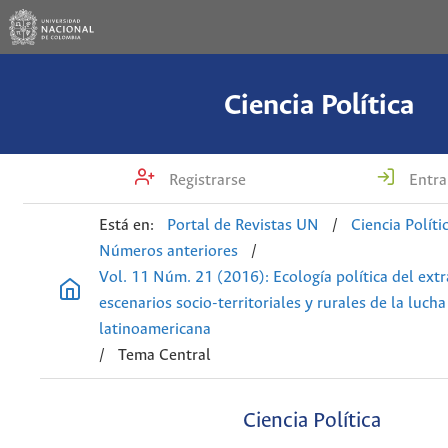
Ciencia Política
Registrarse
Entra
Está en:
Portal de Revistas UN
/
Ciencia Políti
Números anteriores
/
Vol. 11 Núm. 21 (2016): Ecología política del extr
escenarios socio-territoriales y rurales de la luch
latinoamericana
/
Tema Central
Ciencia Política