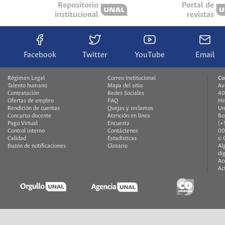
Repositorio
Portal de
institucional
revistas
Facebook
Twitter
YouTube
Email
Régimen Legal
Correo institucional
Co
Talento humano
Mapa del sitio
Av
Contratación
Redes Sociales
40
Ofertas de empleo
FAQ
He
Rendición de cuentas
Quejas y reclamos
Un
Concurso docente
Atención en línea
Bo
Pago Virtual
Encuesta
(+
Control interno
Contáctenos
00
Calidad
Estadísticas
© 
Buzón de notificaciones
Glosario
Al
di
Ac
Ac