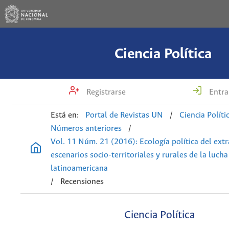
Ciencia Política
Registrarse
Entra
Está en:
Portal de Revistas UN
/
Ciencia Políti
Números anteriores
/
Vol. 11 Núm. 21 (2016): Ecología política del extr
escenarios socio-territoriales y rurales de la luch
latinoamericana
/
Recensiones
Ciencia Política