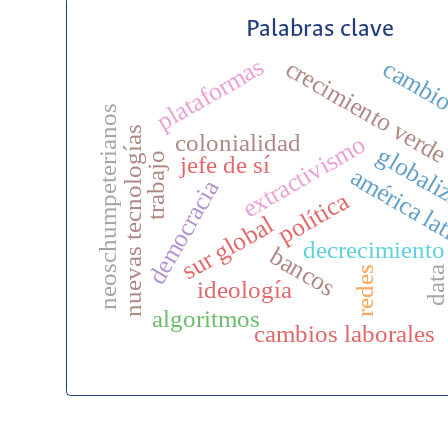
Palabras clave
plataformas
crecimiento verd
cambio
neoschumpeterianos
nuevas tecnologías
colonialidad
extractivismo
globali
jefe de sí
trabajo
américa la
democracia
política
sur global
decrecimiento
bancos
redes
dat
ideología
algoritmos
cambios laborales