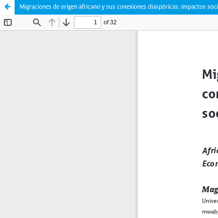
Migraciones de origen africano y sus conexiones diaspóricas: impactos soc