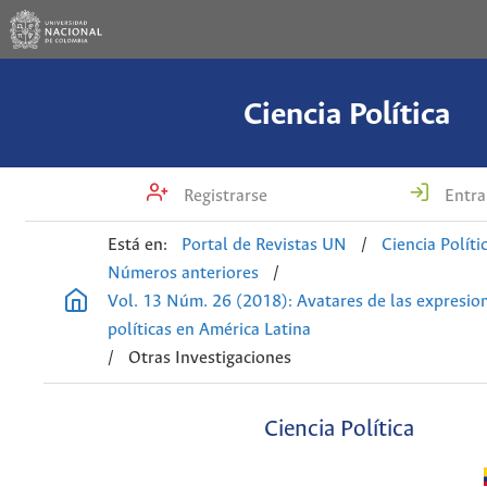
Ciencia Política
Registrarse
Entra
Está en:
Portal de Revistas UN
/
Ciencia Políti
Números anteriores
/
Vol. 13 Núm. 26 (2018): Avatares de las expresio
políticas en América Latina
/
Otras Investigaciones
Ciencia Política