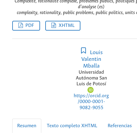
Complexité, rationalité complexe, problèmes publics, politiques 
d’analyse (es)
complexity, rationality, public problems, public politics, units 
PDF
XHTML
Louis
Valentin
Mballa
Universidad
Autónoma San
Luis de Potosí
https://orcid.org
/0000-0001-
9082-9055
Resumen
Texto completo XHTML
Referencias