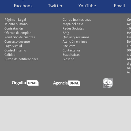
Facebook
Twitter
YouTube
Email
Régimen Legal
Correo institucional
Co
Talento humano
Mapa del sitio
Av
Contratación
Redes Sociales
40
Ofertas de empleo
FAQ
He
Rendición de cuentas
Quejas y reclamos
Un
Concurso docente
Atención en línea
Bo
Pago Virtual
Encuesta
(+
Control interno
Contáctenos
00
Calidad
Estadísticas
© 
Buzón de notificaciones
Glosario
Al
di
Ac
Ac