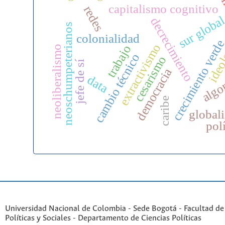
amé
capitalismo cognitivo
redes
sur globa
decrecimiento
neoschumpeterianos
colonialidad
ideo
crecimiento verd
extractivismo
trabajo
neoliberalismo
cambio técnico
cesarismo
jefe de sí
algo
democracia
data
caribe
global
polí
Universidad Nacional de Colombia - Sede Bogotá - Facultad de
Políticas y Sociales - Departamento de Ciencias Políticas