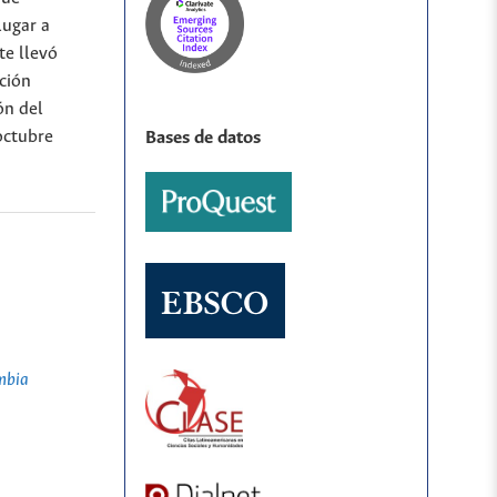
lugar a
te llevó
ción
ón del
octubre
Bases de datos
mbia