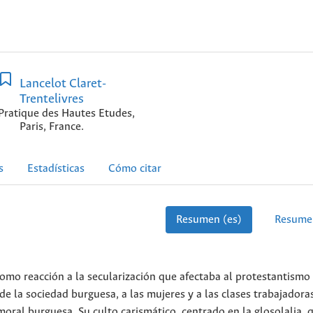
Lancelot Claret-
Trentelivres
Pratique des Hautes Etudes,
Paris, France.
s
Estadísticas
Cómo citar
Resumen (es)
Resume
como reacción a la secularización que afectaba al protestantismo
e la sociedad burguesa, a las mujeres y a las clases trabajadora
oral burguesa. Su culto carismático, centrado en la glosolalia, 