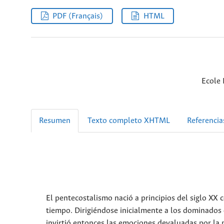
PDF (Français)
HTML
Ecole 
Resumen
Texto completo XHTML
Referencia
El pentecostalismo nació a principios del siglo XX 
tiempo. Dirigiéndose inicialmente a los dominados d
invirtió entonces las emociones devaluadas por la m