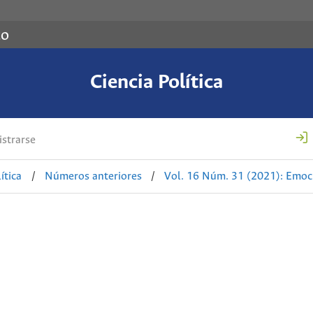
co
Ciencia Política
strarse
ítica
/
Números anteriores
/
Vol. 16 Núm. 31 (2021): Emocio