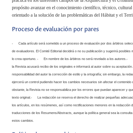
práctica en los diferentes campos de la Arquitectura y el Urbani
propósito avanzar en el conocimiento científico, técnico, cultural y
orientado a la solución de las problemáticas del Hábitat y el Terri
Proceso de evaluación por pares
Cada artículo será sometido a un proceso de evaluación por dos árbitros selec
-
de evaluadores. El Comité Editorial decidirá o no su publicación y sugerirá posibles
lo crea oportuno.
En nombre de los árbitros no será revelado a los autores.
-
-
la Revista acusará recibo de los originales e informará al autor sobre su aceptación.
responsabilidad del autor la corrección de estilo y la ortografía; sin embargo, la reda
ejercerá un control pudiendo hacer los cambios necesarios sin afectar el contenido d
obstante, la Revista no se responsabiliza por los errores que puedan aparecer y que
texto original.
La redacción se reserva el derecho de realizar pequeñas adecuaci
-
los artículos, en los resúmenes, así como rectificaciones menores en la redacción de
traducciones de los Resumens/Abstracts, aunque la política general sea la consulta
estos cambios.