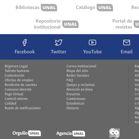
Bibliotecas
Catálogo
Rec
Repositorio
Portal de
institucional
revistas
Facebook
Twitter
YouTube
Email
Régimen Legal
Correo institucional
Co
Talento humano
Mapa del sitio
Av
Contratación
Redes Sociales
40
Ofertas de empleo
FAQ
He
Rendición de cuentas
Quejas y reclamos
Un
Concurso docente
Atención en línea
Bo
Pago Virtual
Encuesta
(+
Control interno
Contáctenos
00
Calidad
Estadísticas
© 
Buzón de notificaciones
Glosario
Al
di
Ac
Ac