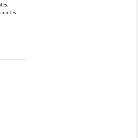
les,
manentes