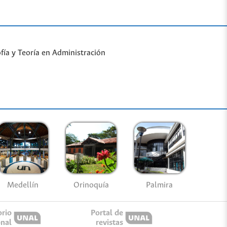
fía y Teoría en Administración
Medellín
Palmira
Orinoquía
orio
Portal de
onal
revistas