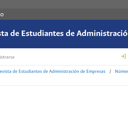
co
sta de Estudiantes de Administraci
strarse
evista de Estudiantes de Administración de Empresas
/
Número