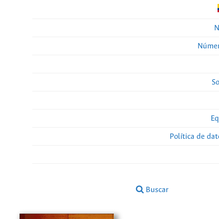
N
Númer
So
Eq
Política de da
Buscar