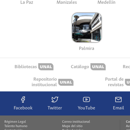
La Paz
Manizales
Medellín
Palmira
Bibliotecas
Catálogo
Rec
Repositorio
Portal de
institucional
revistas
Facebook
Twitter
YouTube
Email
Régimen Legal
Correo institucional
Co
Talento humano
Mapa del sitio
Av