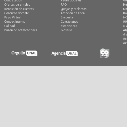
Contratación
Redes Sociales
40
Ofertas de empleo
FAQ
He
Rendición de cuentas
Quejas y reclamos
Un
Concurso docente
Atención en línea
Bo
Pago Virtual
Encuesta
(+
Control interno
Contáctenos
00
Calidad
Estadísticas
© 
Buzón de notificaciones
Glosario
Al
di
Ac
Ac