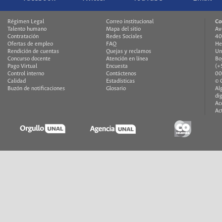
Régimen Legal
Correo institucional
Co
Talento humano
Mapa del sitio
Av
Contratación
Redes Sociales
40
Ofertas de empleo
FAQ
He
Rendición de cuentas
Quejas y reclamos
Un
Concurso docente
Atención en línea
Bo
Pago Virtual
Encuesta
(+
Control interno
Contáctenos
00
Calidad
Estadísticas
© 
Buzón de notificaciones
Glosario
Al
di
Ac
Ac