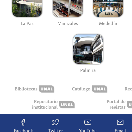
La Paz
Manizales
Medellín
Palmira
Bibliotecas
Catálogo
Rec
Repositorio
Portal de
institucional
revistas
Facebook
Twitter
YouTube
Email