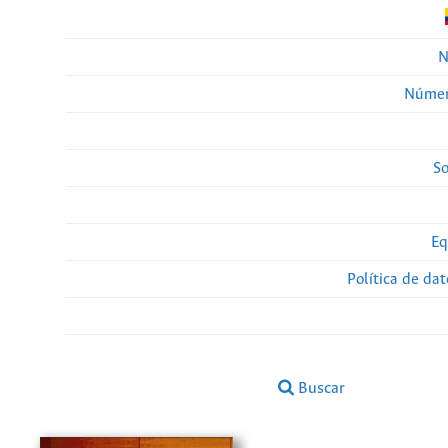
N
Númer
So
Eq
Política de da
Buscar