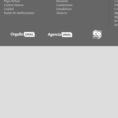
Pago Virtual
Encuesta
(+
Control interno
Contáctenos
00
Calidad
Estadísticas
© 
Buzón de notificaciones
Glosario
Al
di
Ac
Ac