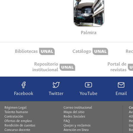
Palmira
Bibliotecas
Catálogo
Rec
Repositorio
Portal de
institucional
revistas
Facebook
Twitter
YouTube
Email
Régimen Legal
Correo institucional
Co
Talento humano
Mapa del sitio
Av
Contratación
Redes Sociales
40
Ofertas de empleo
FAQ
He
Rendición de cuentas
Quejas y reclamos
Un
Concurso docente
Atención en línea
Bo