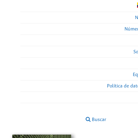
N
Númer
So
Eq
Política de da
Buscar