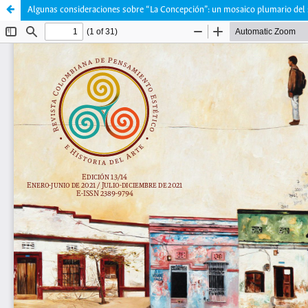
Algunas consideraciones sobre “La Concepción”: un mosaico plumario del s