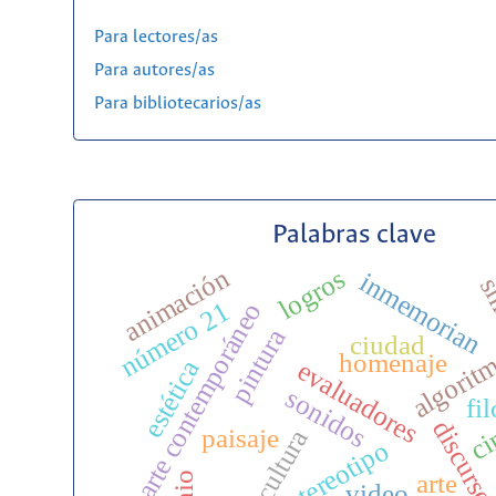
Para lectores/as
Para autores/as
Para bibliotecarios/as
Palabras clave
animación
logros
inmemorian
sí
número 21
arte contemporáneo
pintura
ciudad
algorit
homenaje
estética
evaluadores
sonidos
fi
discurs
ci
paisaje
escultura
estereotipo
arte
video