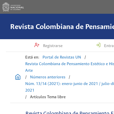
Registrarse
Entra
Está en:
Portal de Revistas UN
/
Revista Colombiana de Pensamiento Estético e His
Arte
/
Números anteriores
/
Núm. 13/14 (2021): enero-junio de 2021 / julio-d
2021
/
Artículos Tema libre
Revista Colombiana de Pensamiento Es