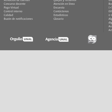
Rendición de cuentas
Quejas y reclamos
Un
Concurso docente
Atención en línea
Bo
Pago Virtual
Encuesta
(+
Control interno
Contáctenos
00
Calidad
Estadísticas
© 
Buzón de notificaciones
Glosario
Al
di
Ac
Ac