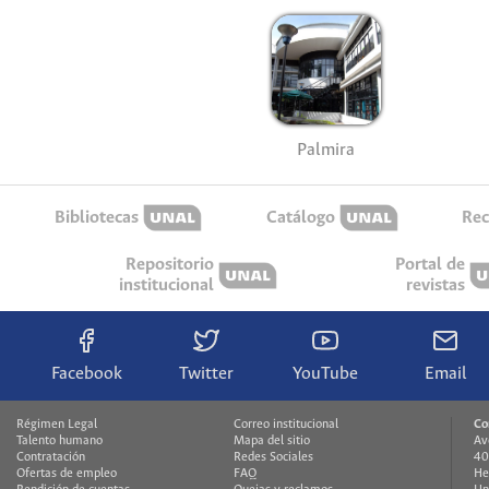
Palmira
Bibliotecas
Catálogo
Rec
Repositorio
Portal de
institucional
revistas
Facebook
Twitter
YouTube
Email
Régimen Legal
Correo institucional
Co
Talento humano
Mapa del sitio
Av
Contratación
Redes Sociales
40
Ofertas de empleo
FAQ
He