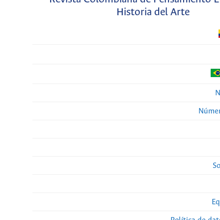
Historia del Arte
N
Númer
So
Eq