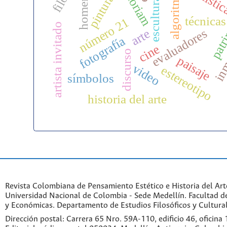
homenaje
algoritmo
pintura
escultura
patr
técnicas
número 21
artista invitado
inm
evaluadores
arte
fotografía
cine
discurso
paisaje
video
estereotipo
símbolos
historia del arte
Revista Colombiana de Pensamiento Estético e Historia del Art
Universidad Nacional de Colombia - Sede Medellín. Facultad 
y Económicas. Departamento de Estudios Filosóficos y Cultural
Dirección postal: Carrera 65 Nro. 59A-110, edificio 46, oficina