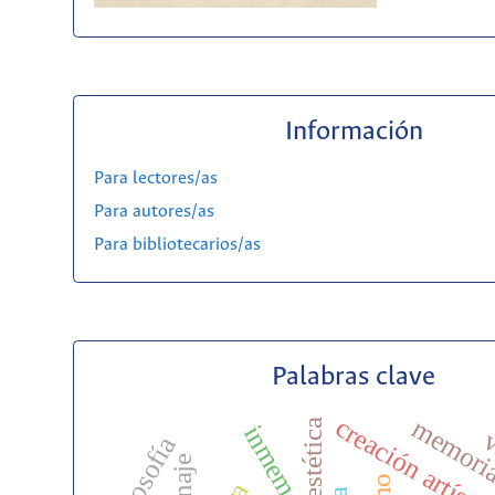
Información
Para lectores/as
Para autores/as
Para bibliotecarios/as
Palabras clave
creación artísti
memoria
estética
inmemoriam
v
filosofía