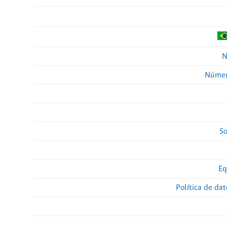
N
Númer
So
Eq
Política de da