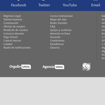
Facebook
Twitter
YouTube
Email
Régimen Legal
Correo institucional
Co
Talento humano
Mapa del sitio
Av
Contratación
Redes Sociales
40
Ofertas de empleo
FAQ
He
Rendición de cuentas
Quejas y reclamos
Un
Concurso docente
Atención en línea
Bo
Pago Virtual
Encuesta
(+
Control interno
Contáctenos
00
Calidad
Estadísticas
© 
Buzón de notificaciones
Glosario
Al
di
Ac
Ac