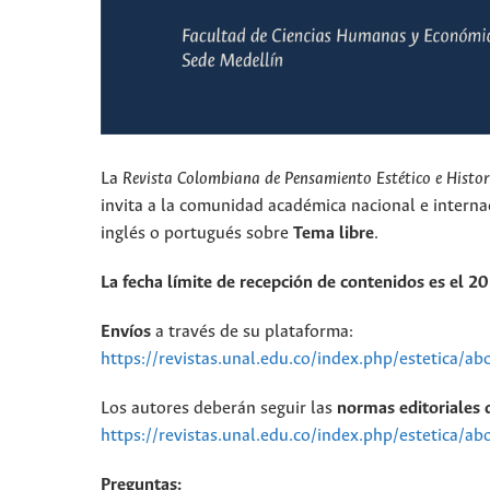
La
Revista Colombiana de Pensamiento Estético e Histori
invita a la comunidad académica nacional e internac
inglés o portugués sobre
Tema
libre
.
La fecha límite de recepción de contenidos es el 2
Envíos
a través de su plataforma:
https://revistas.unal.edu.co/index.php/estetica/a
Los autores deberán seguir las
normas editoriales d
https://revistas.unal.edu.co/index.php/estetica/a
Preguntas: