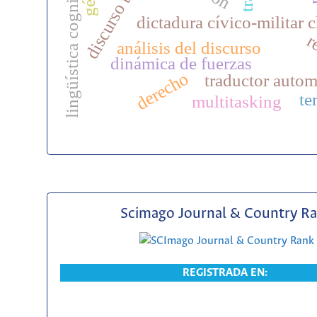
lingüística cognitiva
dictadura cívico-militar 
r
análisis del discurso
dinámica de fuerzas
derecho
traductor autom
te
multitasking
Scimago Journal & Country R
REGISTRADA EN: