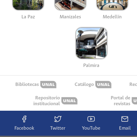
La Paz
Manizales
Medellín
Palmira
Bibliotecas
Catálogo
Rec
Repositorio
Portal de
institucional
revistas
Facebook
Twitter
YouTube
Email