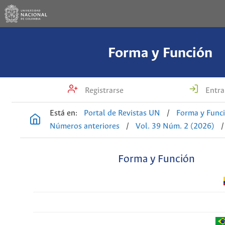
Forma y Función
Registrarse
Entra
Está en:
Portal de Revistas UN
/
Forma y Func
Números anteriores
/
Vol. 39 Núm. 2 (2026)
/
Forma y Función