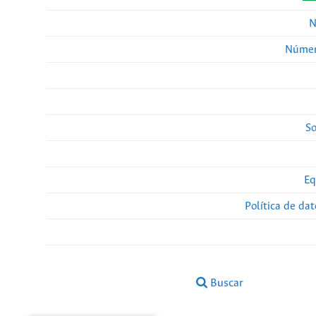
N
Númer
So
Eq
Política de da
Buscar