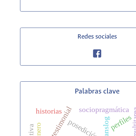
Redes sociales
Palabras clave
discurso testimonial
sociopragmática
historias
multit
perfiles
translog
posedición
género