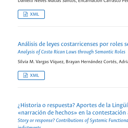
Danielli Neves Matias Santos, Encarnación Carrasco Pe
XML
Análisis de leyes costarricenses por roles
Analysis of Costa Rican Laws through Semantic Roles
Silvia M. Vargas Víquez, Brayan Hernández Cortés, Adr
XML
¿Historia o respuesta? Aportes de la Lingüí
«narración de hechos» en la contestación
Story or response? Contributions of Systemic Functional
indictments