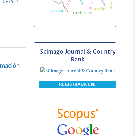
 the Post-
perfiles
historias
cuestionario
Scimago Journal & Country
Rank
ormación
REGISTRADA EN: