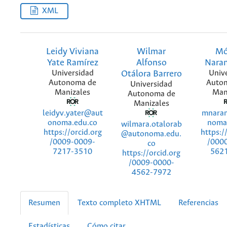
XML
Leidy Viviana
Wilmar
Mó
Yate Ramírez
Alfonso
Naran
Universidad
Otálora Barrero
Univ
Autonoma de
Auto
Universidad
Manizales
Man
Autonoma de
Manizales
leidyv.yater@aut
mnara
onoma.edu.co
noma
wilmara.otalorab
https://orcid.org
https:/
@autonoma.edu.
/0009-0009-
/000
co
7217-3510
562
https://orcid.org
/0009-0000-
4562-7972
Resumen
Texto completo XHTML
Referencias
Estadísticas
Cómo citar