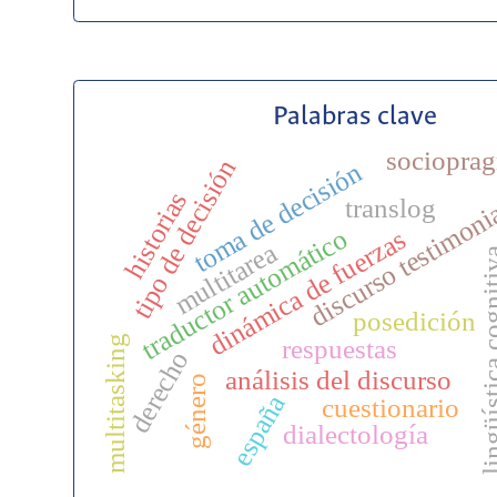
Palabras clave
socioprag
tipo de decisión
toma de decisión
historias
translog
discurso testimoni
traductor automático
dinámica de fuerzas
multitarea
lingüística c
posedición
multitasking
respuestas
derecho
análisis del discurso
género
españa
cuestionario
dialectología