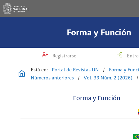
Forma y Función
Registrarse
Entra
Está en:
Portal de Revistas UN
/
Forma y Func
Números anteriores
/
Vol. 39 Núm. 2 (2026)
/
Forma y Función