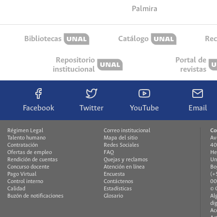
Palmira
Bibliotecas
Catálogo
Rec
Repositorio
Portal de
institucional
revistas
Facebook
Twitter
YouTube
Email
Régimen Legal
Correo institucional
Co
Talento humano
Mapa del sitio
Av
Contratación
Redes Sociales
40
Ofertas de empleo
FAQ
He
Rendición de cuentas
Quejas y reclamos
Un
Concurso docente
Atención en línea
Bo
Pago Virtual
Encuesta
(+
Control interno
Contáctenos
00
Calidad
Estadísticas
© 
Buzón de notificaciones
Glosario
Al
di
Ac