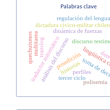
Palabras clave
regulación del lengua
dictadura cívico-militar chile
dinámica de fuerzas
quechuismos
multitarea
traductor automático
análisis del discurso
translog
discurso testim
lingüística 
der
posedición
toma de dec
historias
perfiles
tercer ciclo
polisemia