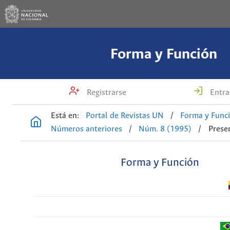
Forma y Función
Registrarse
Entra
Está en:
Portal de Revistas UN
/
Forma y Func
Números anteriores
/
Núm. 8 (1995)
/
Prese
Forma y Función