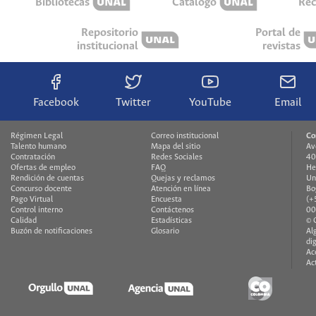
Bibliotecas
Catálogo
Rec
Repositorio
Portal de
institucional
revistas
Facebook
Twitter
YouTube
Email
Régimen Legal
Correo institucional
Co
Talento humano
Mapa del sitio
Av
Contratación
Redes Sociales
40
Ofertas de empleo
FAQ
He
Rendición de cuentas
Quejas y reclamos
Un
Concurso docente
Atención en línea
Bo
Pago Virtual
Encuesta
(+
Control interno
Contáctenos
00
Calidad
Estadísticas
© 
Buzón de notificaciones
Glosario
Al
di
Ac
Ac