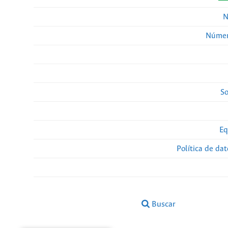
N
Númer
So
Eq
Política de da
Buscar