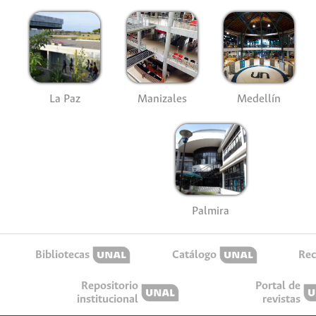
La Paz
Manizales
Medellín
Palmira
Bibliotecas
Catálogo
Rec
Repositorio
Portal de
institucional
revistas