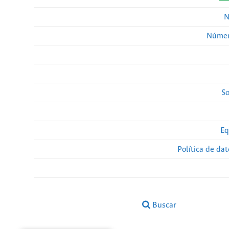
N
Númer
So
Eq
Política de da
Buscar