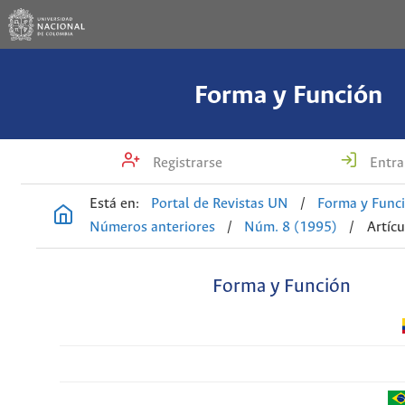
Forma y Función
Registrarse
Entra
Está en:
Portal de Revistas UN
/
Forma y Func
Números anteriores
/
Núm. 8 (1995)
/
Artícu
Forma y Función