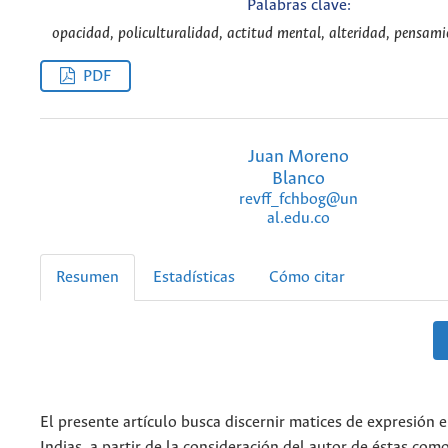
Palabras clave:
opacidad, policulturalidad, actitud mental, alteridad, pensamie
PDF
Juan Moreno
Blanco
revff_fchbog@un
al.edu.co
Resumen
Estadísticas
Cómo citar
El presente artículo busca discernir matices de expresión e
Indias, a partir de la consideración del autor de éstas com