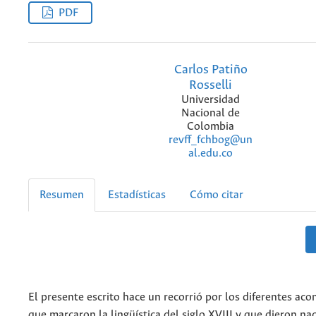
PDF
Carlos Patiño
Rosselli
Universidad
Nacional de
Colombia
revff_fchbog@un
al.edu.co
Resumen
Estadísticas
Cómo citar
El presente escrito hace un recorrió por los diferentes ac
que marcaron la lingüística del siglo XVIII y que dieron na