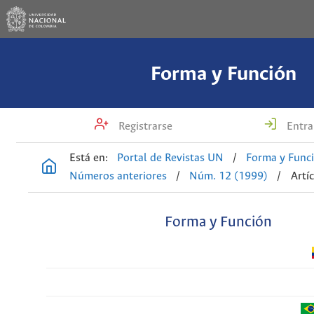
Forma y Función
Registrarse
Entra
Está en:
Portal de Revistas UN
/
Forma y Func
Números anteriores
/
Núm. 12 (1999)
/
Artí
Forma y Función