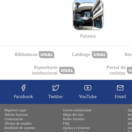
Palmira
Bibliotecas
Catálogo
Rec
Repositorio
Portal de
institucional
revistas
Facebook
Twitter
YouTube
Email
Régimen Legal
Correo institucional
Co
Talento humano
Mapa del sitio
Av
Contratación
Redes Sociales
40
Ofertas de empleo
FAQ
He
Rendición de cuentas
Quejas y reclamos
Un