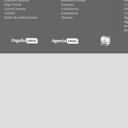
Concurso docente
Atención en línea
Bo
Pago Virtual
Encuesta
(+
Control interno
Contáctenos
00
Calidad
Estadísticas
© 
Buzón de notificaciones
Glosario
Al
di
Ac
Ac