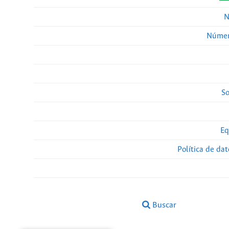
N
Númer
So
Eq
Política de da
Buscar