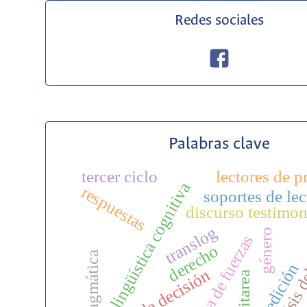
Redes sociales
Palabras clave
tercer ciclo
lectores de p
lingüística cognitiva
respuestas
soportes de lec
discurso testimon
análisis d
translog
género
dinámica de fuerzas
derecho
sociopragmática
posedición
tipo de decisión
multitarea