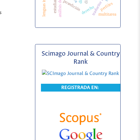
lenguas indígenas
posedición
perfiles
derecho
s
multitarea
Scimago Journal & Country
Rank
REGISTRADA EN: