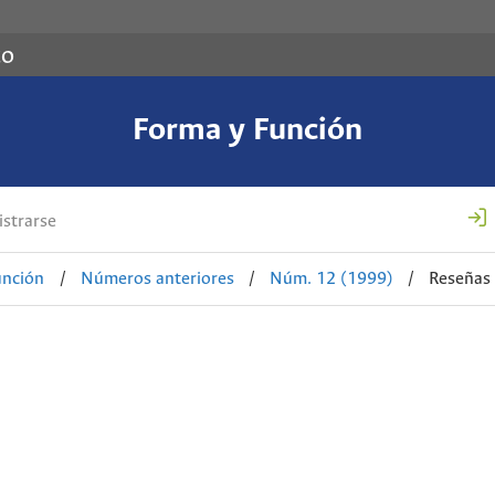
co
Forma y Función
strarse
unción
/
Números anteriores
/
Núm. 12 (1999)
/
Reseñas