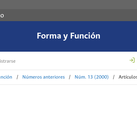
co
Forma y Función
strarse
unción
/
Números anteriores
/
Núm. 13 (2000)
/
Artículo