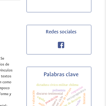
Redes sociales
 Se
dos de
vínculos
Palabras clave
s textos
n
como
dictadura cívico-militar chilena
respuestas
ampoco
dinámica de fuerzas
sociopragmática
polisemia
sistema de valoración
discurso testimonial
Forma y
historias
posedición
españa
tipo de decisión
tercer ciclo
género
derecho
cial-