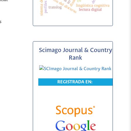
análisis del discurso
perfiles
lingüística cognitiva
translog
lectura digital
s
Scimago Journal & Country
Rank
REGISTRADA EN: