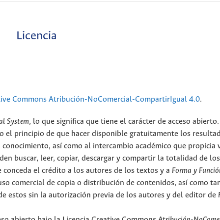
Licencia
tive Commons Atribución-NoComercial-CompartirIgual 4.0
.
al System
, lo que significa que tiene el carácter de acceso abierto.
o el principio de que hacer disponible gratuitamente los resulta
el conocimiento, así como al intercambio académico que propicia 
en buscar, leer, copiar, descargar y compartir la totalidad de lo
 conceda el crédito a los autores de los textos y a
Forma y Funció
l uso comercial de copia o distribución de contenidos, así como t
e estos sin la autorización previa de los autores y del editor de
ceso abierto bajo la Licencia Creative Commons
Atribución-NoComer