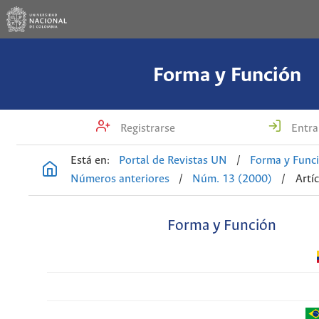
Forma y Función
Registrarse
Entra
Está en:
Portal de Revistas UN
/
Forma y Func
Números anteriores
/
Núm. 13 (2000)
/
Artí
Forma y Función