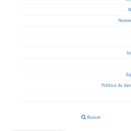
N
Númer
So
Eq
Política de da
Buscar