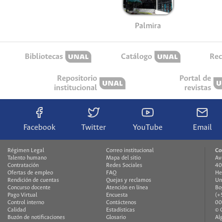
Palmira
Bibliotecas
Catálogo
Rec
Repositorio
Portal de
institucional
revistas
Facebook
Twitter
YouTube
Email
Régimen Legal
Correo institucional
Co
Talento humano
Mapa del sitio
Av
Contratación
Redes Sociales
40
Ofertas de empleo
FAQ
He
Rendición de cuentas
Quejas y reclamos
Un
Concurso docente
Atención en línea
Bo
Pago Virtual
Encuesta
(+
Control interno
Contáctenos
00
Calidad
Estadísticas
© 
Buzón de notificaciones
Glosario
Al