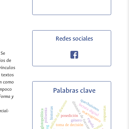
Redes sociales
 Se
dos de
vínculos
s textos
n
como
Palabras clave
ampoco
Forma y
quechuismos
análisis del discurso
dinámica de fuerzas
lectura digital
respuestas
historias
polisemia
glotopolítica
cial-
macrogénero
posedición
españa
género
toma de decisión