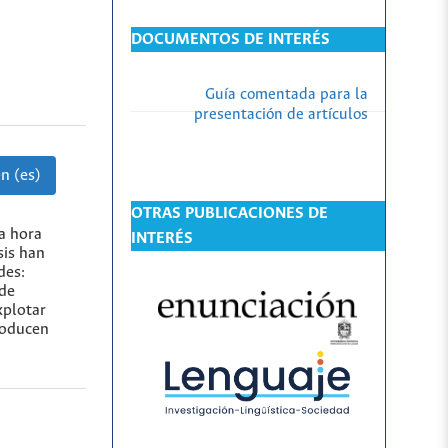
DOCUMENTOS DE INTERÉS
Guía comentada para la
presentación de artículos
n (es)
OTRAS PUBLICACIONES DE
la hora
INTERÉS
sis han
des:
 de
xplotar
roducen