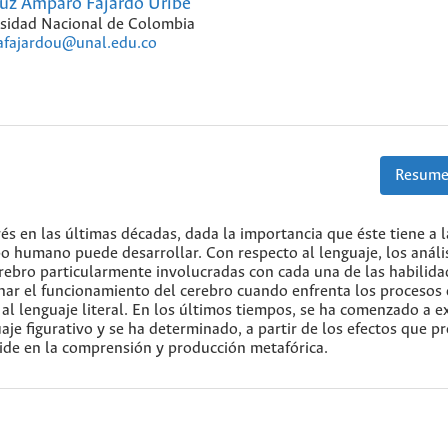
uz Amparo Fajardo Uribe
sidad Nacional de Colombia
afajardou@unal.edu.co
Resume
és en las últimas décadas, dada la importancia que éste tiene a 
po humano puede desarrollar. Con respecto al lenguaje, los análi
erebro particularmente involucradas con cada una de las habilida
rminar el funcionamiento del cerebro cuando enfrenta los procesos
l lenguaje literal. En los últimos tiempos, se ha comenzado a e
je figurativo y se ha determinado, a partir de los efectos que p
cide en la comprensión y producción metafórica.