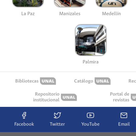
La Paz
Manizales
Medellín
Palmira
Bibliotecas
Catálogo
Rec
Repositorio
Portal de
institucional
revistas
Facebook
Twitter
YouTube
Email