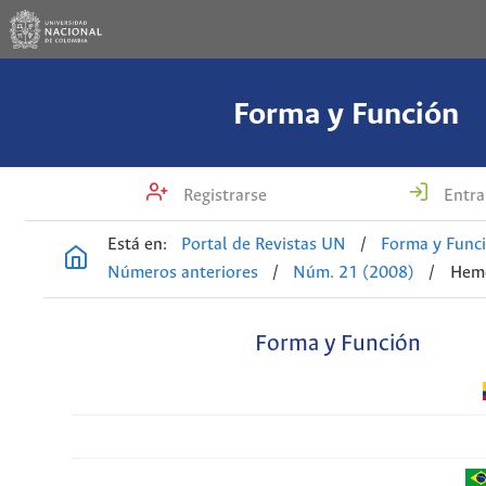
Forma y Función
Registrarse
Entra
Está en:
Portal de Revistas UN
/
Forma y Func
Números anteriores
/
Núm. 21 (2008)
/
Hemo
Forma y Función