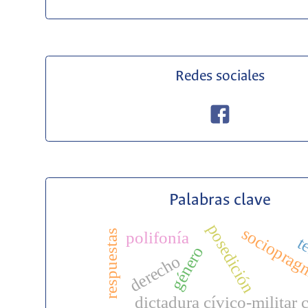
Redes sociales
Palabras clave
posedición
socioprag
respuestas
polifonía
te
género
derecho
dictadura cívico-militar 