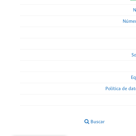
N
Númer
So
Eq
Política de da
Buscar