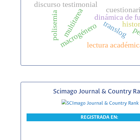
discurso testimonial
cuestionar
multitarea
polisemia
dinámica de f
translog
histor
macrogénero
pe
lectura académic
Scimago Journal & Country R
REGISTRADA EN: