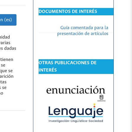
DOCUMENTOS DE INTERÉS
n (es)
Guía comentada para la
presentación de artículos
nidad
varias
es dadas
 tienen
OTRAS PUBLICACIONES DE
 se
INTERÉS
 que se
arición
stas
s se
ho