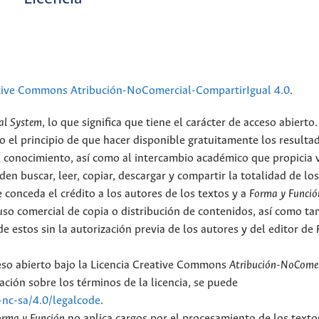
tive Commons Atribución-NoComercial-CompartirIgual 4.0
.
al System
, lo que significa que tiene el carácter de acceso abierto.
o el principio de que hacer disponible gratuitamente los resulta
el conocimiento, así como al intercambio académico que propicia 
en buscar, leer, copiar, descargar y compartir la totalidad de lo
 conceda el crédito a los autores de los textos y a
Forma y Funció
l uso comercial de copia o distribución de contenidos, así como t
e estos sin la autorización previa de los autores y del editor de
ceso abierto bajo la Licencia Creative Commons
Atribución-NoComer
ción sobre los términos de la licencia, se puede
-nc-sa/4.0/legalcode
.
orma y Función
no aplica cargos por el procesamiento de los texto