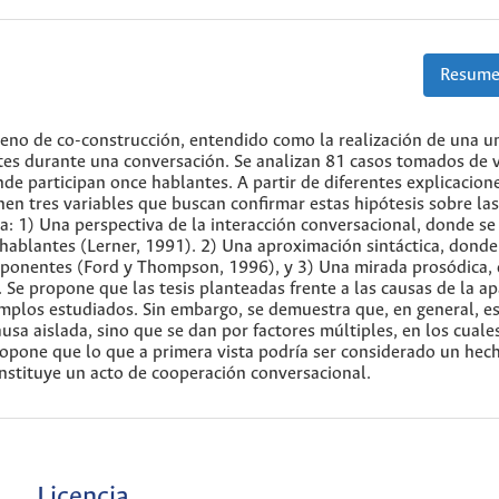
Resume
meno de co-construcción, entendido como la realización de una u
antes durante una conversación. Se analizan 81 casos tomados de 
e participan once hablantes. A partir de diferentes explicacion
en tres variables que buscan confirmar estas hipótesis sobre las
: 1) Una perspectiva de la interacción conversacional, donde se
hablantes (Lerner, 1991). 2) Una aproximación sintáctica, donde
omponentes (Ford y Thompson, 1996), y 3) Una mirada prosódica,
Se propone que las tesis planteadas frente a las causas de la ap
jemplos estudiados. Sin embargo, se demuestra que, en general, e
sa aislada, sino que se dan por factores múltiples, en los cuale
propone que lo que a primera vista podría ser considerado un hec
onstituye un acto de cooperación conversacional.
Licencia