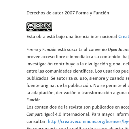
Derechos de autor 2007 Forma y Función
Esta obra está bajo una licencia internacional
Crea
Forma y Función
está suscrita al convenio
Open Journ
provee acceso libre e inmediato a su contenido, baj
investigación contribuye a la divulgación global d
entre las comunidades científicas. Los usuarios pued
publicados. Se autoriza su uso, siempre y cuando se
fuente original de la publicación. No se permite e
la adaptación, derivación o transformación alguna d
Función
.
Los contenidos de la revista son publicados en ac
CompartirIgual
4.0 Internacional. Para mayor informa
consultar:
http://creativecommons.org/licenses/by
En consonancia con la política de acceso abierto,
F