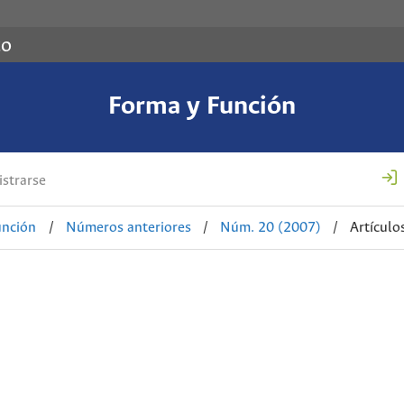
co
Forma y Función
strarse
unción
/
Números anteriores
/
Núm. 20 (2007)
/
Artículo