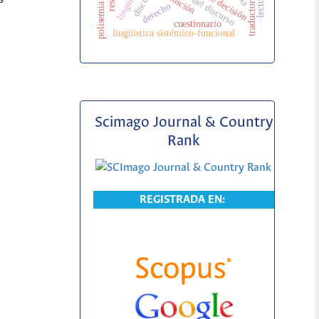
análisis del discurso
toma de decisión
posedición
derecho
polisemia
cuestionario
lingüística sistémico-funcional
Scimago Journal & Country
Rank
REGISTRADA EN: