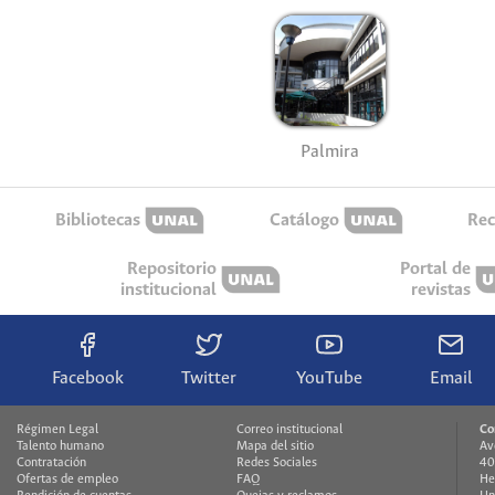
Palmira
Bibliotecas
Catálogo
Rec
Repositorio
Portal de
institucional
revistas
Facebook
Twitter
YouTube
Email
Régimen Legal
Correo institucional
Co
Talento humano
Mapa del sitio
Av
Contratación
Redes Sociales
40
Ofertas de empleo
FAQ
He