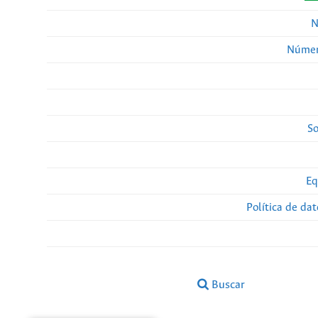
N
Númer
So
Eq
Política de da
Buscar