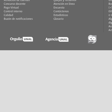
Rendición de cuentas
Quejas y reclamos
Un
Concurso docente
Atención en línea
Bo
Pago Virtual
Encuesta
(+
Control interno
Contáctenos
00
Calidad
Estadísticas
© 
Buzón de notificaciones
Glosario
Al
di
Ac
Ac