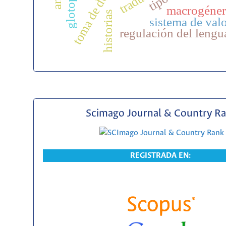
toma de decisión
macrogéne
historias
sistema de val
regulación del lengu
Scimago Journal & Country R
REGISTRADA EN: