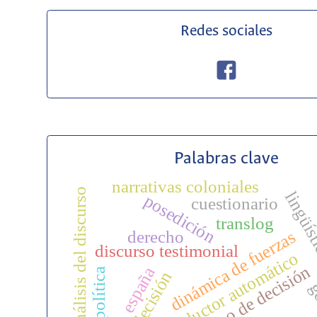
Redes sociales
Palabras clave
narrativas coloniales
análisis del discurso
lingüíst
posedición
cuestionario
translog
derecho
dinámica de fuerzas
discurso testimonial
traductor automático
tipo de decisión
españa
glotopolítica
g