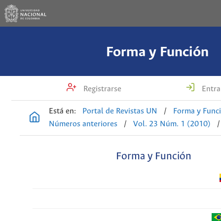
Forma y Función
Registrarse
Entra
Está en:
Portal de Revistas UN
/
Forma y Func
Números anteriores
/
Vol. 23 Núm. 1 (2010)
/
Forma y Función