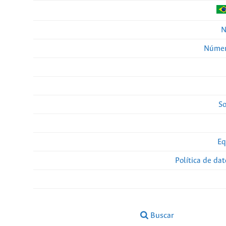
N
Númer
So
Eq
Política de da
Buscar