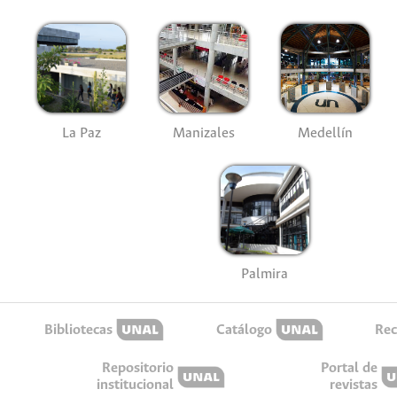
La Paz
Manizales
Medellín
Palmira
Bibliotecas
Catálogo
Rec
Repositorio
Portal de
institucional
revistas