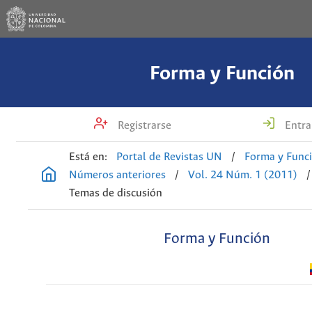
Forma y Función
Registrarse
Entra
Está en:
Portal de Revistas UN
/
Forma y Func
Números anteriores
/
Vol. 24 Núm. 1 (2011)
/
Temas de discusión
Forma y Función