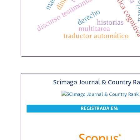
lingüística cognit
discurso testimonial
tran
derecho
historias
multitarea
traductor automático
Scimago Journal & Country R
REGISTRADA EN: