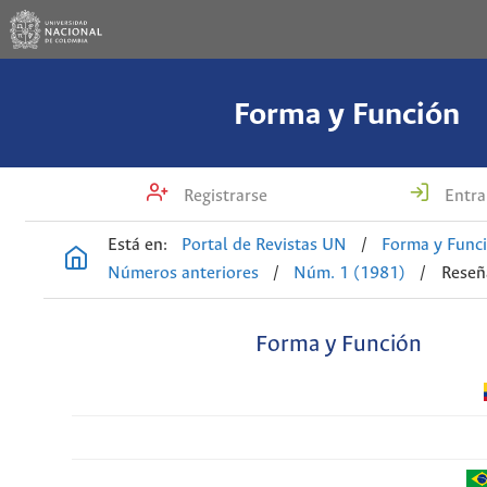
Forma y Función
Registrarse
Entra
Está en:
Portal de Revistas UN
/
Forma y Func
Números anteriores
/
Núm. 1 (1981)
/
Reseñ
Forma y Función