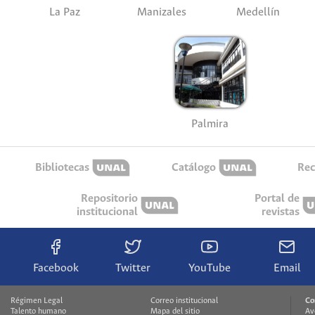
La Paz
Manizales
Medellín
Palmira
Bibliotecas
Catálogo
Rec
Repositorio
Portal de
institucional
revistas
Facebook
Twitter
YouTube
Email
Régimen Legal
Correo institucional
Co
Talento humano
Mapa del sitio
Av