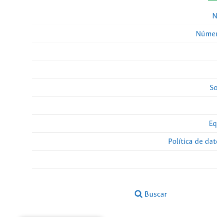
N
Númer
So
Eq
Política de da
Buscar