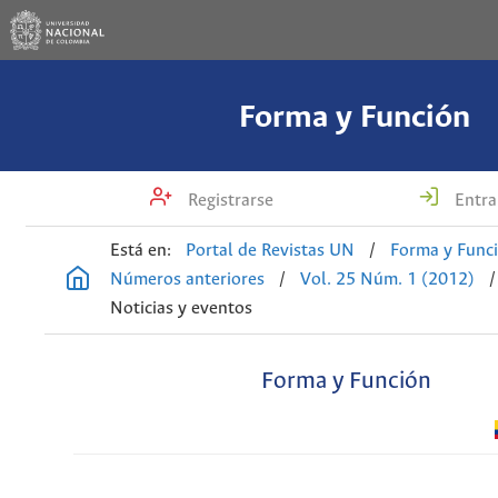
Forma y Función
Registrarse
Entra
Está en:
Portal de Revistas UN
/
Forma y Func
Números anteriores
/
Vol. 25 Núm. 1 (2012)
/
Noticias y eventos
Forma y Función