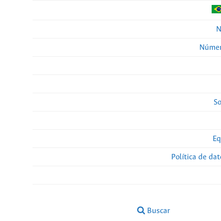
N
Númer
So
Eq
Política de da
Buscar