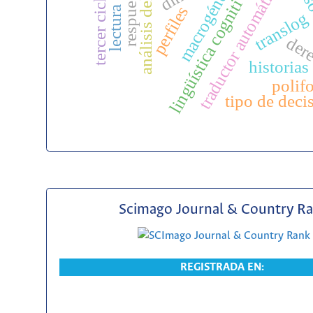
análisis del discurso
discurs
respuestas
macrogénero
traductor automático
lingüística cognitiva
tercer ciclo
perfiles
translog
der
historias
polif
tipo de deci
Scimago Journal & Country R
REGISTRADA EN: