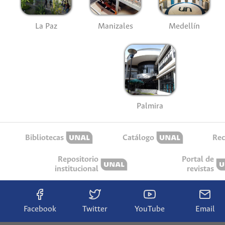
La Paz
Manizales
Medellín
Palmira
Bibliotecas
Catálogo
Rec
Repositorio
Portal de
institucional
revistas
Facebook
Twitter
YouTube
Email