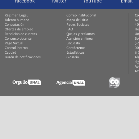
Facebook
Twitter
YouTube
Email
Régimen Legal
Correo institucional
Co
Talento humano
Mapa del sitio
Av
Contratación
Redes Sociales
40
Ofertas de empleo
FAQ
He
Rendición de cuentas
Quejas y reclamos
Un
Concurso docente
Atención en línea
Bo
Pago Virtual
Encuesta
(+
Control interno
Contáctenos
00
Calidad
Estadísticas
© 
Buzón de notificaciones
Glosario
Al
di
Ac
Ac