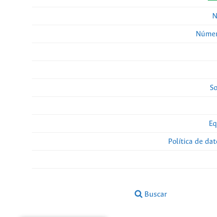
N
Númer
So
Eq
Política de da
Buscar