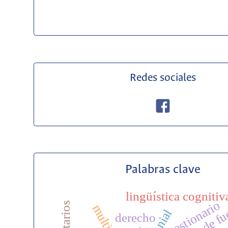
Redes sociales
Palabras clave
lingüística cognitiv
dinámica de fu
cuestionario
multitarea
derecho