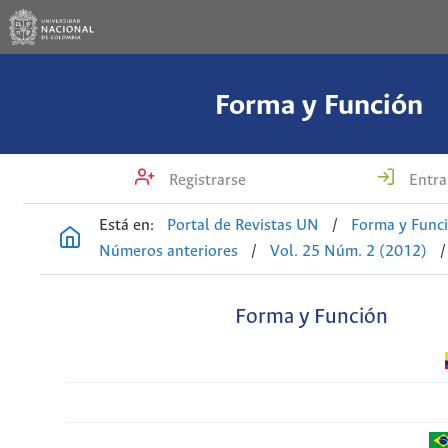
Forma y Función
Registrarse
Entra
Está en:
Portal de Revistas UN
/
Forma y Func
Números anteriores
/
Vol. 25 Núm. 2 (2012)
/
Forma y Función