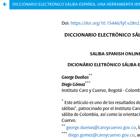
DICCIONARIO ELECTRÓNICO SÁLIBA-ESPAÑOL: UNA HERRAMIENTA INT